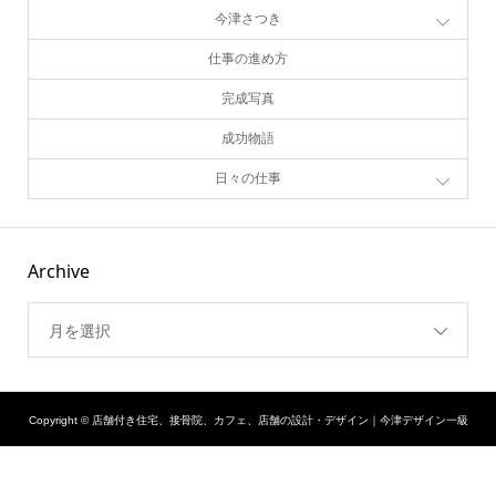
今津さつき
仕事の進め方
完成写真
成功物語
日々の仕事
Archive
月を選択
Copyright ©
店舗付き住宅、接骨院、カフェ、店舗の設計・デザイン｜今津デザイン一級
建築士事務所. All Rights Reserved.
シェア
TEL
お問い合わせ