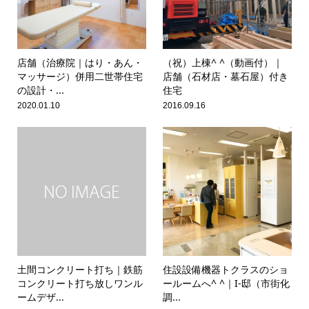
店舗（治療院｜はり・あん・
（祝）上棟^ ^（動画付）｜
マッサージ）併用二世帯住宅
店舗（石材店・墓石屋）付き
の設計・...
住宅
2020.01.10
2016.09.16
土間コンクリート打ち｜鉄筋
住設設備機器トクラスのショ
コンクリート打ち放しワンル
ールームへ^ ^｜I-邸（市街化
ームデザ...
調...