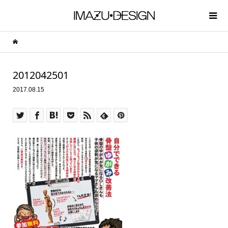
2012042501
2017.08.15