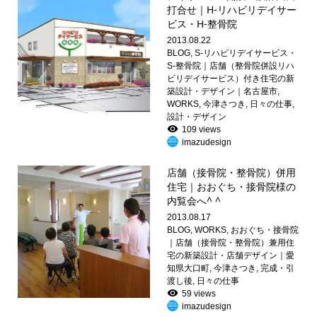
打合せ｜H-リハビリデイサー
ビス・H-整骨院
2013.08.22
BLOG
,
S-リハビリデイサービス・
S-整骨院｜店舗（整骨院併設リハ
ビリデイサービス）付き住宅の新
築設計・デザイン｜名古屋市
,
WORKS
,
今津さつき
,
日々の仕事
,
設計・デザイン
109 views
imazudesign
店舗（接骨院・整骨院）併用
住宅｜おおぐち・接骨院様の
内覧会へ^ ^
2013.08.17
BLOG
,
WORKS
,
おおぐち・接骨院
｜店舗（接骨院・整骨院）兼用住
宅の新築設計・店舗デザイン｜愛
知県大口町
,
今津さつき
,
完成・引
渡し後
,
日々の仕事
59 views
imazudesign