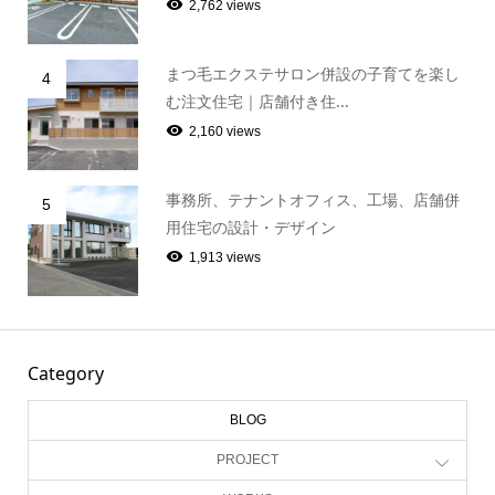
2,762 views
まつ毛エクステサロン併設の子育てを楽し
4
む注文住宅｜店舗付き住...
2,160 views
事務所、テナントオフィス、工場、店舗併
5
用住宅の設計・デザイン
1,913 views
Category
BLOG
PROJECT