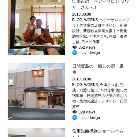
江南市の「ヘアーサロン フワ
リ」さんへ！
2013.08.08
BLOG
,
WORKS
,
ヘアーサロンフワ
リ｜美容室の店舗デザイン・新築
設計、新規独立開業支援｜市街化
調整区域
,
今津さつき
,
完成・引渡
し後
,
日々の仕事
352 views
imazudesign
日間賀島の「癒しの宿 風
車」
2013.08.08
BLOG
,
WORKS
,
今津さつき
,
完
成・引渡し後
,
日々の仕事
,
癒しの
宿風車｜日間賀島の絶景の癒しの
宿・民宿の設計・デザイン｜日間
賀島
329 views
imazudesign
住宅設備機器ショールーム
へ！