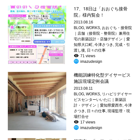
17、18日は「おおぐち接骨
院」様内覧会！
2013.08.16
BLOG
,
WORKS
,
おおぐち・接骨院
｜店舗（接骨院・整骨院）兼用住
宅の新築設計・店舗デザイン｜愛
知県大口町
,
今津さつき
,
完成・引
渡し後
,
日々の仕事
71 views
imazudesign
機能訓練特化型デイサービス
施設現場定例会議
2013.08.11
BLOG
,
WORKS
,
リハビリデイサー
ビスセンターいいたに｜新築設
計・デザイン｜愛知県愛西市
,
今津
さつき
,
日々の仕事
,
現場監理・現
場打合せ
17 views
imazudesign