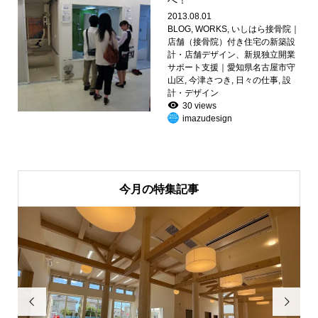
2013.08.01
BLOG
,
WORKS
,
いしはら接骨院｜
店舗（接骨院）付き住宅の新築設
計・店舗デザイン、新規独立開業
サポート支援｜愛知県名古屋市守
山区
,
今津さつき
,
日々の仕事
,
設
計・デザイン
30 views
imazudesign
今月の特集記事

