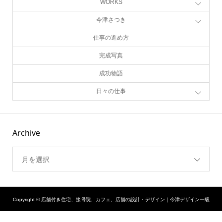
WORKS
今津さつき
仕事の進め方
完成写真
成功物語
日々の仕事
Archive
月を選択
Copyright ©
店舗付き住宅、接骨院、カフェ、店舗の設計・デザイン｜今津デザイン一級