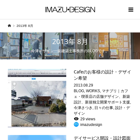
2013年 8月
2013年 8月
今津デザイン一級建築士事務所のBLOGです。
Cafeのお客様の設計・デザイ
ン希望
2013.08.29
BLOG
,
WORKS
,
マチブリ｜カフ
ェ・喫茶店の店舗デザイン、新築
設計、新規独立開業サポート支援
,
今津さつき
,
日々の仕事
,
設計・デ
ザイン
29 views
imazudesign
デイサービス開設・設計図面