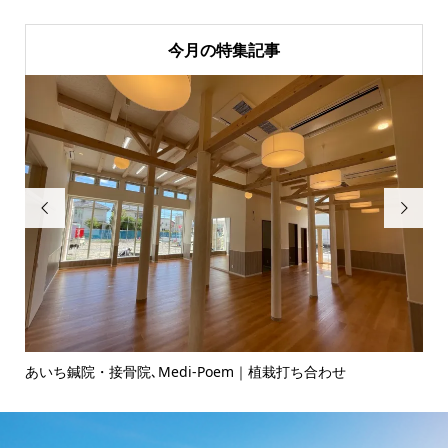
今月の特集記事


あいち鍼院・接骨院､Medi-Poem｜植栽打ち合わせ
ヘ