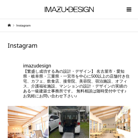
Instagram
Instagram
imazudesign
【繁盛し成功する為の設計・デザイン】
名古屋市・愛知
県・岐阜県・三重県・一宮市を中心に500以上の店舗付き住
宅、カフェ、飲食店、接骨院、美容院、宿泊施設、オフィ
ス、介護福祉施設、マンションの設計・デザインの実績の
ある一級建築士事務所です。
無料相談は随時受付中です♪
お気軽にお問い合わせ下さい♪