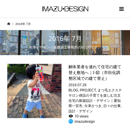
2016年 7月
2016年 7月
今津デザイン一級建築士事務所のBLOGです。
解体業者を連れて住宅の建て
替え敷地へ｜I-邸（市街化調
整区域での建て替え）
2016.07.28
BLOG
,
PROJECT
,
まつ毛エクステ
サロン併設の子育てを楽しむ注文
住宅の新築設計・デザイン｜愛知
県一宮市
,
今津さつき
,
日々の仕事
,
設計・デザイン
70 views
imazudesign