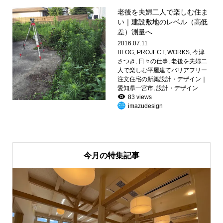
老後を夫婦二人で楽しむ住ま
い｜建設敷地のレベル（高低
差）測量へ
2016.07.11
BLOG
,
PROJECT
,
WORKS
,
今津
さつき
,
日々の仕事
,
老後を夫婦二
人で楽しむ平屋建てバリアフリー
注文住宅の新築設計・デザイン｜
愛知県一宮市
,
設計・デザイン
83 views
imazudesign
今月の特集記事