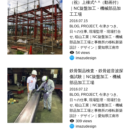
（祝）上棟式^ ^（動画付）
｜NC旋盤加工・機械部品加
工工場
2016.07.15
BLOG
,
PROJECT
,
今津さつき
,
日々の仕事
,
現場監理・現場打合
せ
,
稲山工業｜NC旋盤加工・機械
部品加工工場と事務所の移転新築
設計・デザイン｜愛知県江南市
54 views
imazudesign
鉄骨製品検査・鉄骨超音波探
傷試験｜NC旋盤加工・機械
部品加工工場
2016.07.12
BLOG
,
PROJECT
,
今津さつき
,
日々の仕事
,
現場監理・現場打合
せ
,
稲山工業｜NC旋盤加工・機械
部品加工工場と事務所の移転新築
設計・デザイン｜愛知県江南市
309 views
imazudesign