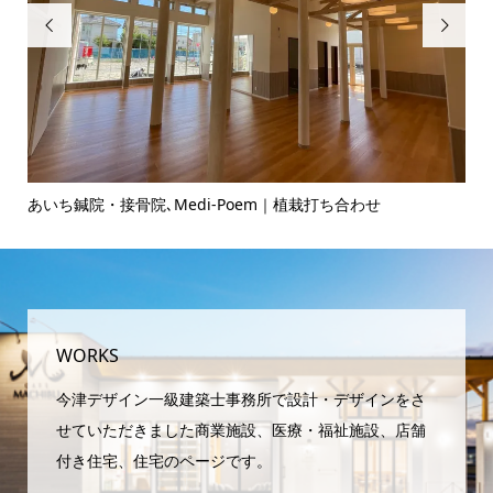


あいち鍼院・接骨院､Medi-Poem｜植栽打ち合わせ
ヘ
WORKS
今津デザイン一級建築士事務所で設計・デザインをさ
せていただきました商業施設、医療・福祉施設、店舗
付き住宅、住宅のページです。