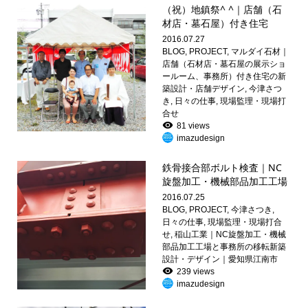
（祝）地鎮祭^ ^｜店舗（石
材店・墓石屋）付き住宅
2016.07.27
BLOG
,
PROJECT
,
マルダイ石材｜
店舗（石材店・墓石屋の展示ショ
ールーム、事務所）付き住宅の新
築設計・店舗デザイン
,
今津さつ
き
,
日々の仕事
,
現場監理・現場打
合せ
81 views
imazudesign
鉄骨接合部ボルト検査｜NC
旋盤加工・機械部品加工工場
2016.07.25
BLOG
,
PROJECT
,
今津さつき
,
日々の仕事
,
現場監理・現場打合
せ
,
稲山工業｜NC旋盤加工・機械
部品加工工場と事務所の移転新築
設計・デザイン｜愛知県江南市
239 views
imazudesign