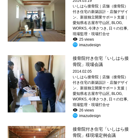
2014.03.19
いしはら接骨院｜店舗（接骨院）
付き住宅の新築設計・店舗デザイ
ン、新規独立開業サポート支援｜
愛知県名古屋市守山区
,
BLOG
,
WORKS
,
今津さつき
,
日々の仕事
,
現場監理・現場打合せ
25 views
imazudesign
接骨院付き住宅「いしはら接
骨院」現場会議
2014.02.05
いしはら接骨院｜店舗（接骨院）
付き住宅の新築設計・店舗デザイ
ン、新規独立開業サポート支援｜
愛知県名古屋市守山区
,
BLOG
,
WORKS
,
今津さつき
,
日々の仕事
,
現場監理・現場打合せ
26 views
imazudesign
接骨院付き住宅「いしはら接
骨院」様現場定例会議