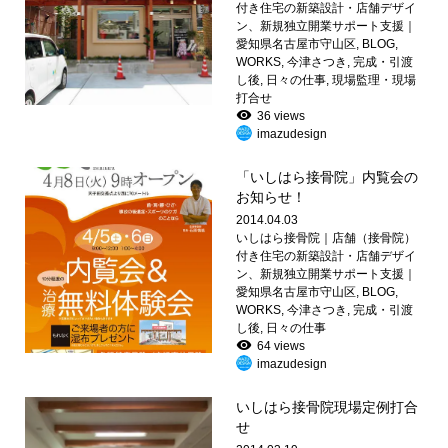
付き住宅の新築設計・店舗デザイ
ン、新規独立開業サポート支援｜
愛知県名古屋市守山区
,
BLOG
,
WORKS
,
今津さつき
,
完成・引渡
し後
,
日々の仕事
,
現場監理・現場
打合せ
36 views
imazudesign
「いしはら接骨院」内覧会の
お知らせ！
2014.04.03
いしはら接骨院｜店舗（接骨院）
付き住宅の新築設計・店舗デザイ
ン、新規独立開業サポート支援｜
愛知県名古屋市守山区
,
BLOG
,
WORKS
,
今津さつき
,
完成・引渡
し後
,
日々の仕事
64 views
imazudesign
いしはら接骨院現場定例打合
せ