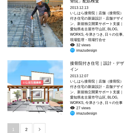
骨院」配筋検査
2013.12.13
いしはら接骨院｜店舗（接骨院）
付き住宅の新築設計・店舗デザイ
ン、新規独立開業サポート支援｜
愛知県名古屋市守山区
,
BLOG
,
WORKS
,
今津さつき
,
日々の仕事
,
現場監理・現場打合せ
32 views
imazudesign
接骨院付き住宅｜設計・デザ
イン
2013.12.07
いしはら接骨院｜店舗（接骨院）
付き住宅の新築設計・店舗デザイ
ン、新規独立開業サポート支援｜
愛知県名古屋市守山区
,
BLOG
,
WORKS
,
今津さつき
,
日々の仕事
27 views
imazudesign
1
2
