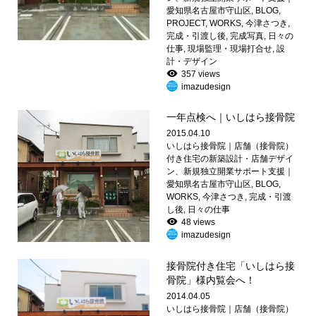
愛知県名古屋市守山区
,
BLOG
,
PROJECT
,
WORKS
,
今津さつき
,
完成・引渡し後
,
完成写真
,
日々の
仕事
,
現場監理・現場打合せ
,
設
計・デザイン
357 views
imazudesign
一年点検へ｜いしはら接骨院
2015.04.10
いしはら接骨院｜店舗（接骨院）
付き住宅の新築設計・店舗デザイ
ン、新規独立開業サポート支援｜
愛知県名古屋市守山区
,
BLOG
,
WORKS
,
今津さつき
,
完成・引渡
し後
,
日々の仕事
48 views
imazudesign
接骨院付き住宅「いしはら接
骨院」様内覧会へ！
2014.04.05
いしはら接骨院｜店舗（接骨院）