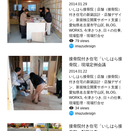
2014.01.29
いしはら接骨院｜店舗（接骨院）
付き住宅の新築設計・店舗デザイ
ン、新規独立開業サポート支援｜
愛知県名古屋市守山区
,
BLOG
,
WORKS
,
今津さつき
,
日々の仕事
,
現場監理・現場打合せ
79 views
imazudesign
接骨院付き住宅「いしはら接
骨院」現場定例会議
2014.01.22
いしはら接骨院｜店舗（接骨院）
付き住宅の新築設計・店舗デザイ
ン、新規独立開業サポート支援｜
愛知県名古屋市守山区
,
BLOG
,
WORKS
,
今津さつき
,
日々の仕事
,
現場監理・現場打合せ
34 views
imazudesign
接骨院付き住宅「いしはら接