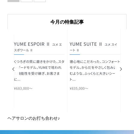
今月の特集記事


アサロンのお打ち合わせ♪
ピアノのあ
域