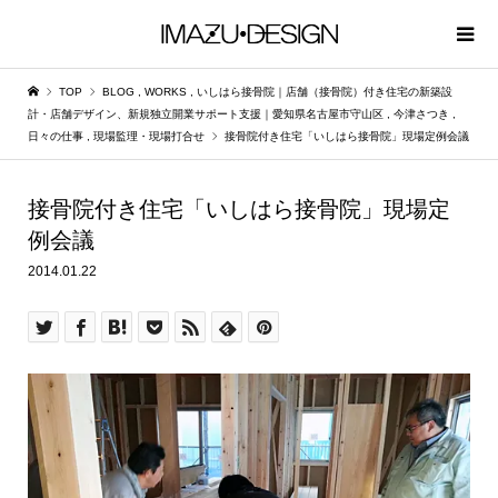
TOP
BLOG
,
WORKS
,
いしはら接骨院｜店舗（接骨院）付き住宅の新築設
計・店舗デザイン、新規独立開業サポート支援｜愛知県名古屋市守山区
,
今津さつき
,
日々の仕事
,
現場監理・現場打合せ
接骨院付き住宅「いしはら接骨院」現場定例会議
接骨院付き住宅「いしはら接骨院」現場定
例会議
2014.01.22