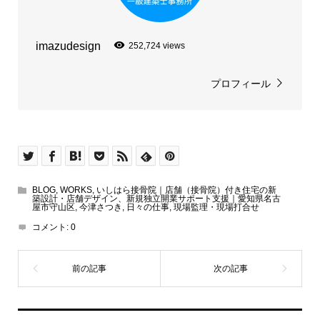
imazudesign
252,724 views
プロフィール
BLOG
,
WORKS
,
いしはら接骨院｜店舗（接骨院）付き住宅の新
築設計・店舗デザイン、新規独立開業サポート支援｜愛知県名古
屋市守山区
,
今津さつき
,
日々の仕事
,
現場監理・現場打合せ
コメント:
0