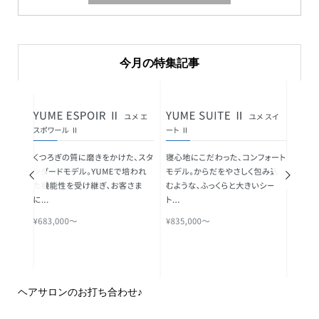
今月の特集記事


ヘアサロンのお打ち合わせ♪
ピ
域