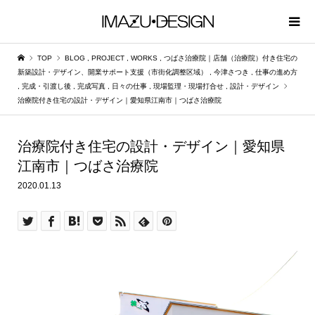
TOP
BLOG
,
PROJECT
,
WORKS
,
つばさ治療院｜店舗（治療院）付き住宅の
新築設計・デザイン、開業サポート支援（市街化調整区域）
,
今津さつき
,
仕事の進め方
,
完成・引渡し後
,
完成写真
,
日々の仕事
,
現場監理・現場打合せ
,
設計・デザイン
治療院付き住宅の設計・デザイン｜愛知県江南市｜つばさ治療院
治療院付き住宅の設計・デザイン｜愛知県
江南市｜つばさ治療院
2020.01.13