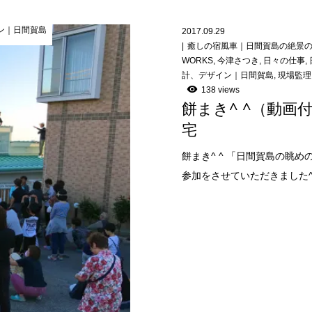
ン｜日間賀島
2017.09.29
癒しの宿風車｜日間賀島の絶景
WORKS
,
今津さつき
,
日々の仕事
,
計、デザイン｜日間賀島
,
現場監理
138 views
餅まき^ ^（動
宅
餅まき^ ^ 「日間賀島の眺
参加をさせていただきました^ 