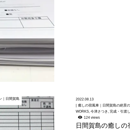
ン｜日間賀島
2022.08.13
癒しの宿風車｜日間賀島の絶景
WORKS
,
今津さつき
,
完成・引渡
124 views
日間賀島の癒しの