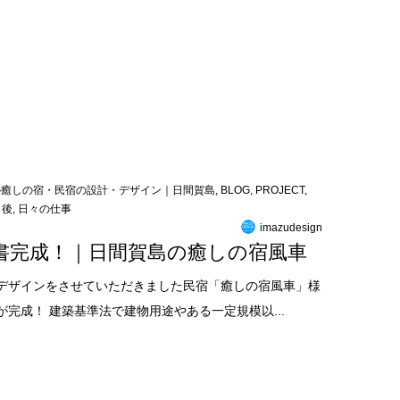
の癒しの宿・民宿の設計・デザイン｜日間賀島
,
BLOG
,
PROJECT
,
し後
,
日々の仕事
imazudesign
書完成！｜日間賀島の癒しの宿風車
デザインをさせていただきました民宿「癒しの宿風車」様
完成！ 建築基準法で建物用途やある一定規模以...