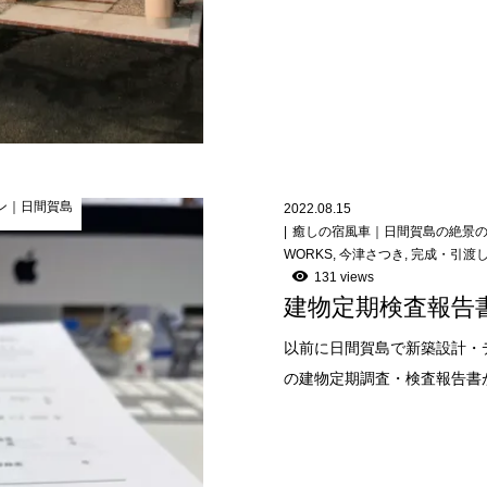
ン｜日間賀島
2022.08.15
癒しの宿風車｜日間賀島の絶景
WORKS
,
今津さつき
,
完成・引渡
131 views
建物定期検査報告
以前に日間賀島で新築設計・
の建物定期調査・検査報告書が