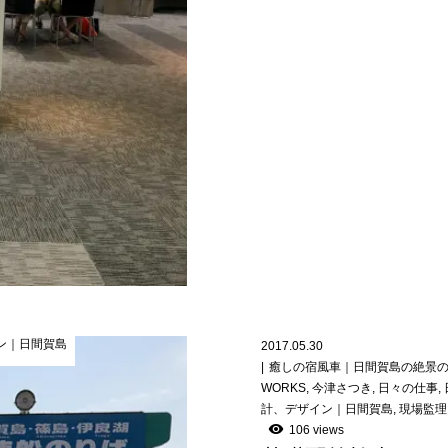
ン｜日間賀島
2017.05.30
癒しの宿風車｜日間賀島の絶景
WORKS
,
今津さつき
,
日々の仕事
,
計、デザイン｜日間賀島
,
現場監理
106 views