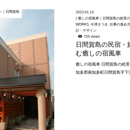
ン｜日間賀島
2023.01.13
癒しの宿風車｜日間賀島の絶景
WORKS
,
今津さつき
,
仕事の進め
計・デザイン
755 views
日間賀島の民宿・
む癒しの宿風車
癒しの宿風車 日間賀島の絶景
知多郡南知多町日間賀島字下海47 TE