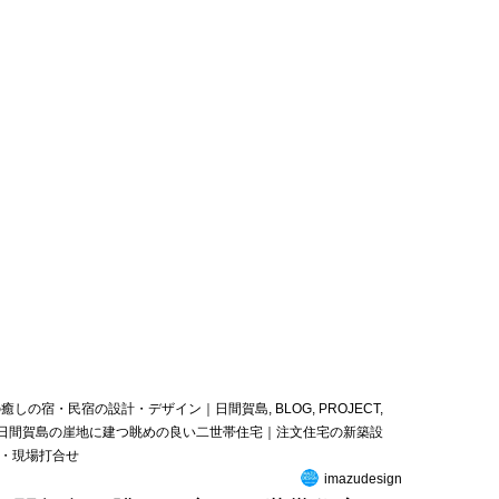
の癒しの宿・民宿の設計・デザイン｜日間賀島
,
BLOG
,
PROJECT
,
日間賀島の崖地に建つ眺めの良い二世帯住宅｜注文住宅の新築設
・現場打合せ
imazudesign