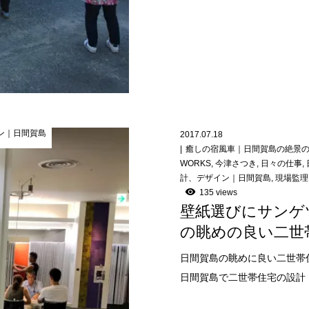
ン｜日間賀島
2017.07.18
癒しの宿風車｜日間賀島の絶景
WORKS
,
今津さつき
,
日々の仕事
,
計、デザイン｜日間賀島
,
現場監理
135 views
壁紙選びにサンゲ
の眺めの良い二世
日間賀島の眺めに良い二世帯
日間賀島で二世帯住宅の設計・