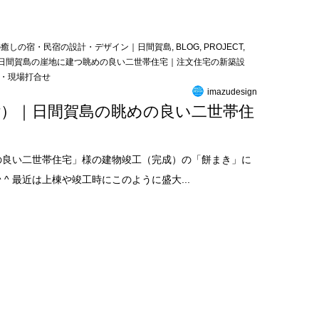
の癒しの宿・民宿の設計・デザイン｜日間賀島
,
BLOG
,
PROJECT
,
日間賀島の崖地に建つ眺めの良い二世帯住宅｜注文住宅の新築設
・現場打合せ
imazudesign
画付）｜日間賀島の眺めの良い二世帯住
めの良い二世帯住宅」様の建物竣工（完成）の「餅まき」に
^ 最近は上棟や竣工時にこのように盛大...