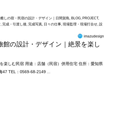
の癒しの宿・民宿の設計・デザイン｜日間賀島
,
BLOG
,
PROJECT
,
方
,
完成・引渡し後
,
完成写真
,
日々の仕事
,
現場監理・現場打合せ
,
設
imazudesign
旅館の設計・デザイン｜絶景を楽し
を楽しむ民宿 用途：店舗（民宿）併用住宅 住所：愛知県
L：0569-68-2149 ...