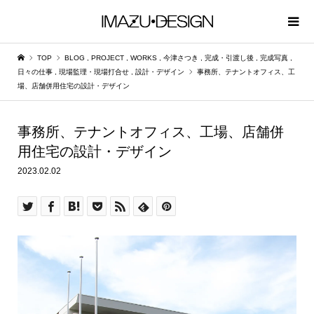
TOP
BLOG
,
PROJECT
,
WORKS
,
今津さつき
,
完成・引渡し後
,
完成写真
,
日々の仕事
,
現場監理・現場打合せ
,
設計・デザイン
事務所、テナントオフィス、工
場、店舗併用住宅の設計・デザイン
事務所、テナントオフィス、工場、店舗併
用住宅の設計・デザイン
2023.02.02