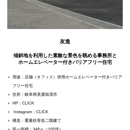
友進
傾斜地を利用した素敵な景色を眺める事務所と
ホームエレベーター付きバリアフリー住宅
用途：店舗（オフィス）併用ホームエレベーター付きバリア
フリー住宅
住所：岐阜県美濃加茂市
HP：
CLICK
Instagram：
CLICK
構造：重量鉄骨造二階建て
延べ面積：348㎡（105坪）