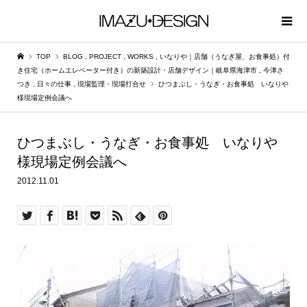
TOP
BLOG
,
PROJECT
,
WORKS
,
いなりや｜店舗（うなぎ屋、お食事処）付
き住宅（ホームエレベーター付き）の新築設計・店舗デザイン｜岐阜県海津市
,
今津さ
つき
,
日々の仕事
,
現場監理・現場打合せ
ひつまぶし・うなぎ・お食事処 いなりや
様現場定例会議へ
ひつまぶし・うなぎ・お食事処 いなりや
様現場定例会議へ
2012.11.01