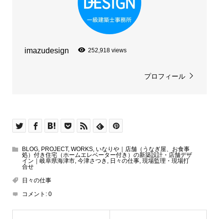
imazudesign
252,918 views
プロフィール
BLOG
,
PROJECT
,
WORKS
,
いなりや｜店舗（うなぎ屋、お食事
処）付き住宅（ホームエレベーター付き）の新築設計・店舗デザ
イン｜岐阜県海津市
,
今津さつき
,
日々の仕事
,
現場監理・現場打
合せ
日々の仕事
コメント:
0