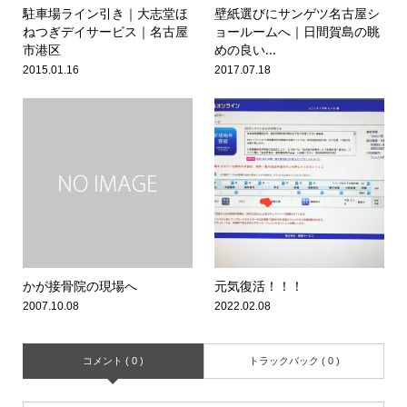
駐車場ライン引き｜大志堂ほ
壁紙選びにサンゲツ名古屋シ
ねつぎデイサービス｜名古屋
ョールームへ｜日間賀島の眺
市港区
めの良い...
2015.01.16
2017.07.18
かが接骨院の現場へ
元気復活！！！
2007.10.08
2022.02.08
コメント ( 0 )
トラックバック ( 0 )