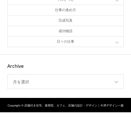
仕事の進め方
完成写真
成功物語
日々の仕事
Archive
月を選択
Copyright ©
店舗付き住宅、接骨院、カフェ、店舗の設計・デザイン｜今津デザイン一級
建築士事務所. All Rights Reserved.
シェア
TEL
お問い合わせ