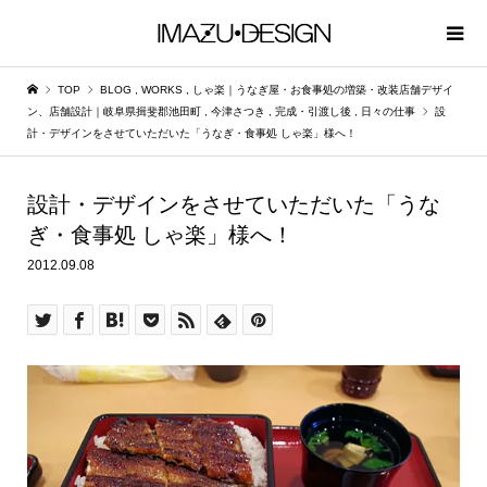
TOP
BLOG
,
WORKS
,
しゃ楽｜うなぎ屋・お食事処の増築・改装店舗デザイ
ン、店舗設計｜岐阜県揖斐郡池田町
,
今津さつき
,
完成・引渡し後
,
日々の仕事
設
計・デザインをさせていただいた「うなぎ・食事処 しゃ楽」様へ！
設計・デザインをさせていただいた「うな
ぎ・食事処 しゃ楽」様へ！
2012.09.08