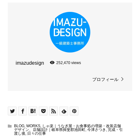
imazudesign
252,470 views
プロフィール
BLOG
,
WORKS
,
しゃ楽｜うなぎ屋・お食事処の増築・改装店舗
デザイン、店舗設計｜岐阜県揖斐郡池田町
,
今津さつき
,
完成・引
渡し後
,
日々の仕事