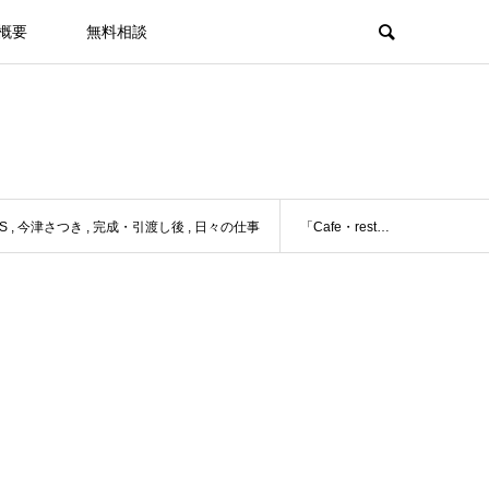
概要
無料相談
S
,
今津さつき
,
完成・引渡し後
,
日々の仕事
「Cafe・rest 炉ハス（ろはす）」オープン02