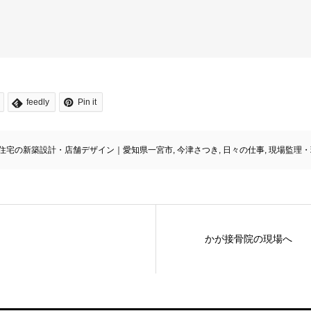
feedly
Pin it
住宅の新築設計・店舗デザイン｜愛知県一宮市
,
今津さつき
,
日々の仕事
,
現場監理・
かが接骨院の現場へ