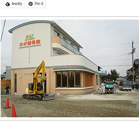
feedly
Pin it