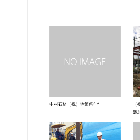
中村石材（祝）地鎮祭^ ^
（
盤