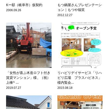
Kー邸（岐阜市）仮契約
もつ鍋屋さんプレゼンテーシ
ョン｜もつや福笑
2006.09.26
2012.12.27
「女性が喜ぶ木造ロフト付き
リハビリデイサービス「リハ
賃貸マンション」様、（祝）
ビリ広場 プラスハピネス」
上棟^ ...
様内覧会...
2019.07.27
2015.08.18