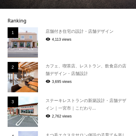
Ranking
店舗付き住宅の設計・店舗デザイン
1
4,113 views
カフェ、喫茶店、レストラン、飲食店の店
2
舗デザイン・店舗設計
3,695 views
ステーキレストランの新築設計・店舗デザ
3
イン｜一宮市｜こだわり...
2,762 views
まつ毛エクステサロン併設の子育てを楽し