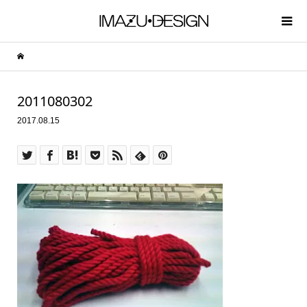
2011080302
2017.08.15