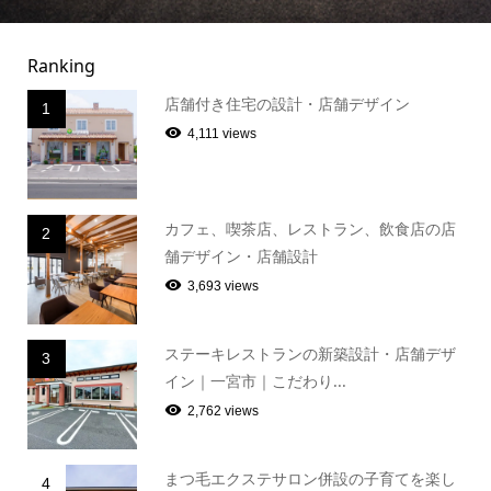
Ranking
店舗付き住宅の設計・店舗デザイン
1
4,111 views
カフェ、喫茶店、レストラン、飲食店の店
2
舗デザイン・店舗設計
3,693 views
ステーキレストランの新築設計・店舗デザ
3
イン｜一宮市｜こだわり...
2,762 views
まつ毛エクステサロン併設の子育てを楽し
4