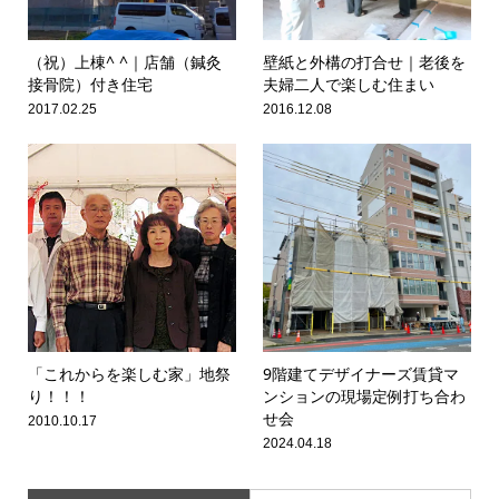
（祝）上棟^ ^｜店舗（鍼灸
壁紙と外構の打合せ｜老後を
接骨院）付き住宅
夫婦二人で楽しむ住まい
2017.02.25
2016.12.08
「これからを楽しむ家」地祭
9階建てデザイナーズ賃貸マ
り！！！
ンションの現場定例打ち合わ
せ会
2010.10.17
2024.04.18