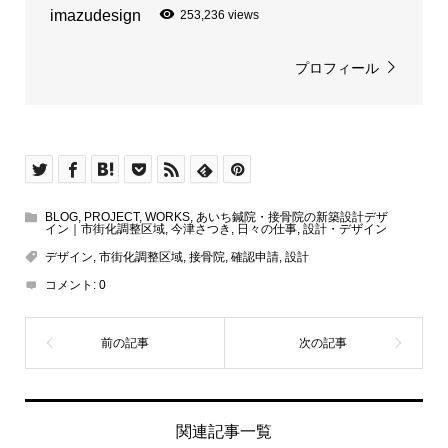
imazudesign
253,236 views
プロフィール
BLOG
,
PROJECT
,
WORKS
,
あいち鍼院・接骨院の新築設計デザ
イン｜市街化調整区域
,
今津さつき
,
日々の仕事
,
設計・デザイン
デザイン
,
市街化調整区域
,
接骨院
,
確認申請
,
設計
コメント:
0
関連記事一覧