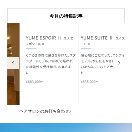
今月の特集記事


ヘアサロンのお打ち合わせ♪
ピ
域