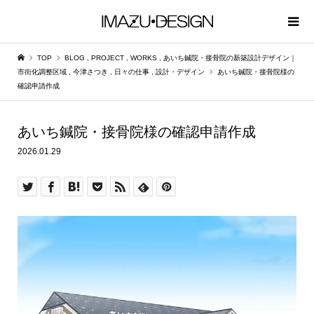
TOP
BLOG
,
PROJECT
,
WORKS
,
あいち鍼院・接骨院の新築設計デザイン｜
市街化調整区域
,
今津さつき
,
日々の仕事
,
設計・デザイン
あいち鍼院・接骨院様の
確認申請作成
あいち鍼院・接骨院様の確認申請作成
2026.01.29