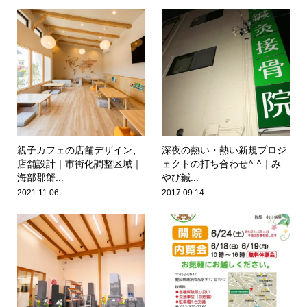
親子カフェの店舗デザイン、
深夜の熱い・熱い新規プロジ
店舗設計｜市街化調整区域｜
ェクトの打ち合わせ^ ^｜み
海部郡蟹...
やび鍼...
2021.11.06
2017.09.14