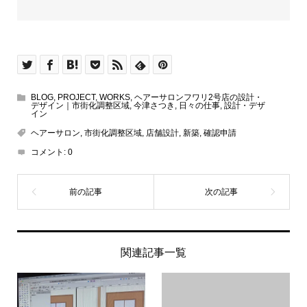
BLOG
,
PROJECT
,
WORKS
,
ヘアーサロンフワリ2号店の設計・
デザイン｜市街化調整区域
,
今津さつき
,
日々の仕事
,
設計・デザ
イン
ヘアーサロン
,
市街化調整区域
,
店舗設計
,
新築
,
確認申請
コメント:
0
関連記事一覧