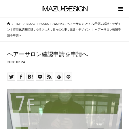
TOP
BLOG
,
PROJECT
,
WORKS
,
ヘアーサロンフワリ2号店の設計・デザイ
ン｜市街化調整区域
,
今津さつき
,
日々の仕事
,
設計・デザイン
ヘアーサロン確認申
請を申請へ
ヘアーサロン確認申請を申請へ
2026.02.24