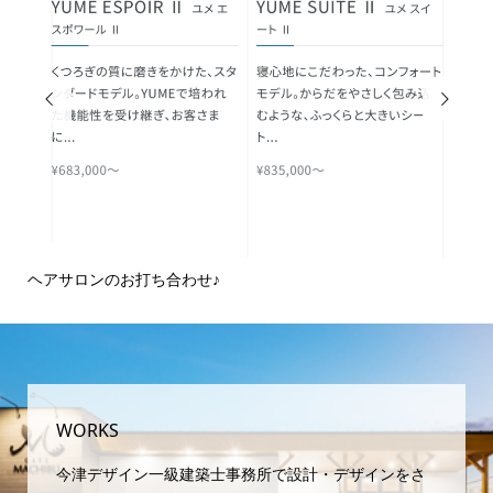


ヘアサロンのお打ち合わせ♪
ピ
域
WORKS
今津デザイン一級建築士事務所で設計・デザインをさ