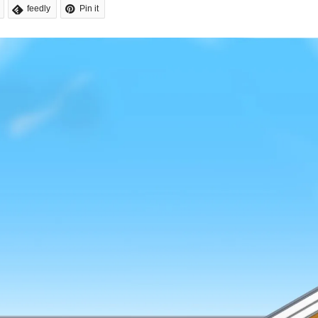
feedly
Pin it