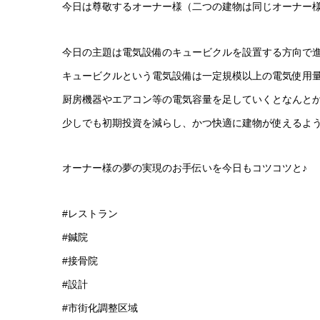
今日は尊敬するオーナー様（二つの建物は同じオーナー様
今日の主題は電気設備のキュービクルを設置する方向で
キュービクルという電気設備は一定規模以上の電気使用量
厨房機器やエアコン等の電気容量を足していくとなんと
少しでも初期投資を減らし、かつ快適に建物が使えるよ
オーナー様の夢の実現のお手伝いを今日もコツコツと♪
#レストラン
#鍼院
#接骨院
#設計
#市街化調整区域