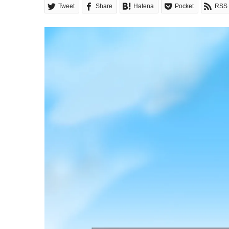
Tweet
Share
Hatena
Pocket
RSS