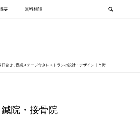
概要
無料相談
場打合せ
,
音楽ステージ付きレストランの設計・デザイン｜市街化調整区域
キ
いち鍼院・接骨院