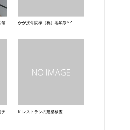
店舗
かが接骨院様（祝）地鎮祭^ ^
.
終チ
K-レストランの建築検査