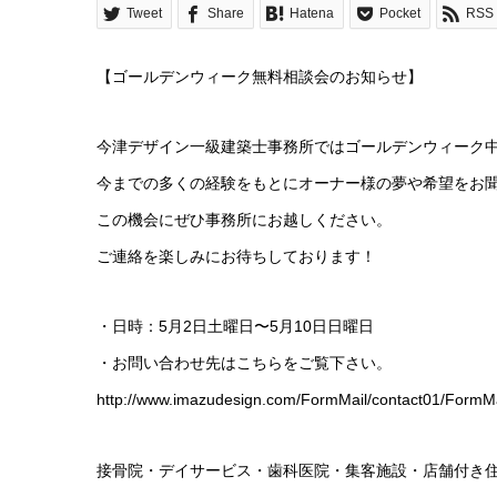
Tweet
Share
Hatena
Pocket
RSS
【ゴールデンウィーク無料相談会のお知らせ】
今津デザイン一級建築士事務所ではゴールデンウィーク
今までの多くの経験をもとにオーナー様の夢や希望をお
この機会にぜひ事務所にお越しください。
ご連絡を楽しみにお待ちしております！
・日時：5月2日土曜日〜5月10日日曜日
・お問い合わせ先はこちらをご覧下さい。
http://www.imazudesign.com/FormMail/contact01/FormMa
接骨院・デイサービス・歯科医院・集客施設・店舗付き