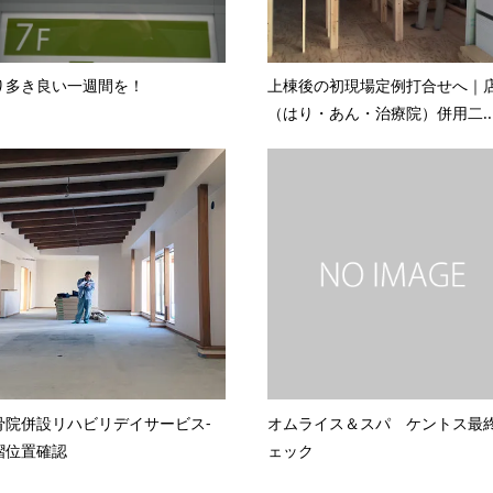
り多き良い一週間を！
上棟後の初現場定例打合せへ｜
（はり・あん・治療院）併用二..
骨院併設リハビリデイサービス-
オムライス＆スパ ケントス最
摺位置確認
ェック