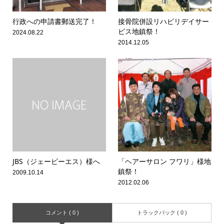
行政への申請書郵送完了！
接骨院併設リハビリデイサー
ビス地鎮祭！
2024.08.22
2014.12.05
JBS（ジェービーエス）様へ
「ヘアーサロン フワリ」様地
鎮祭！
2009.10.14
2012.02.06
コメント ( 0 )
トラックバック ( 0 )