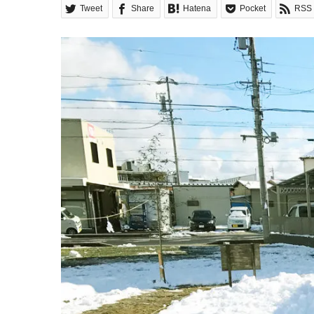
Tweet
Share
Hatena
Pocket
RSS