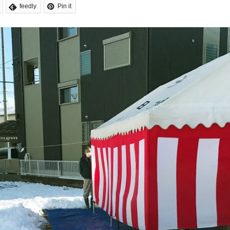
feedly
Pin it