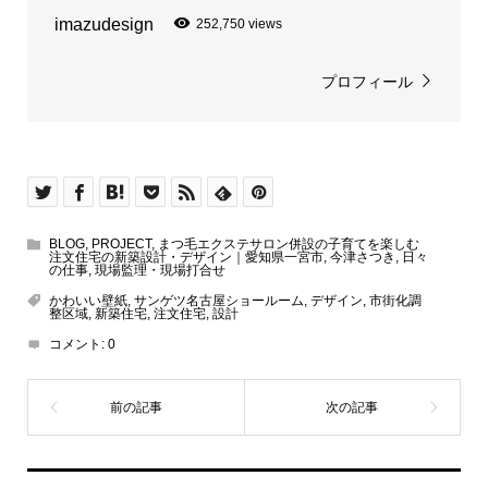
imazudesign
252,750 views
プロフィール
BLOG
,
PROJECT
,
まつ毛エクステサロン併設の子育てを楽しむ
注文住宅の新築設計・デザイン｜愛知県一宮市
,
今津さつき
,
日々
の仕事
,
現場監理・現場打合せ
かわいい壁紙
,
サンゲツ名古屋ショールーム
,
デザイン
,
市街化調
整区域
,
新築住宅
,
注文住宅
,
設計
コメント:
0