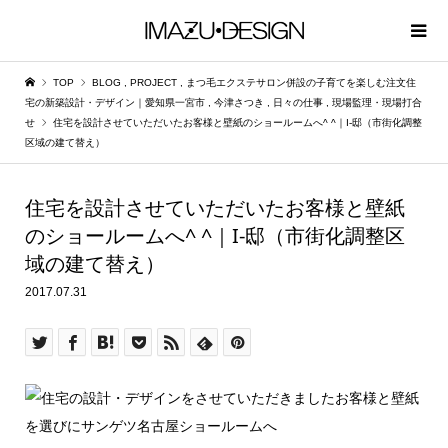
TOP
BLOG
,
PROJECT
,
まつ毛エクステサロン併設の子育てを楽しむ注文住
宅の新築設計・デザイン｜愛知県一宮市
,
今津さつき
,
日々の仕事
,
現場監理・現場打合
せ
住宅を設計させていただいたお客様と壁紙のショールームへ^ ^｜I-邸（市街化調整
区域の建て替え）
住宅を設計させていただいたお客様と壁紙
のショールームへ^ ^｜I-邸（市街化調整区
域の建て替え）
2017.07.31