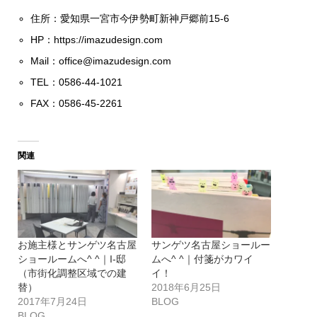
住所：愛知県一宮市今伊勢町新神戸郷前15-6
HP：
https://imazudesign.com
Mail：
office@imazudesign.com
TEL：0586-44-1021
FAX：0586-45-2261
関連
お施主様とサンゲツ名古屋
サンゲツ名古屋ショールー
ショールームへ^ ^｜I-邸
ムへ^ ^｜付箋がカワイ
（市街化調整区域での建
イ！
替）
2018年6月25日
2017年7月24日
BLOG
BLOG