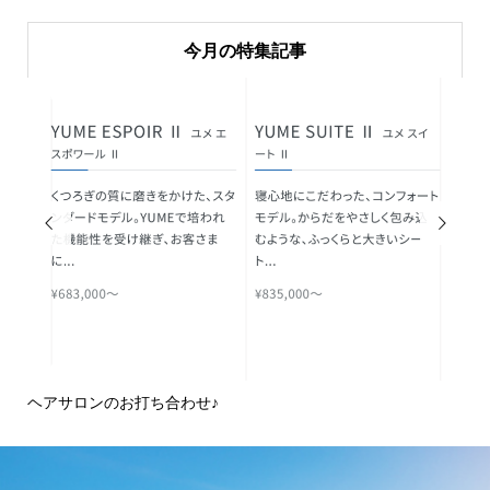
今月の特集記事


ヘアサロンのお打ち合わせ♪
ピ
域