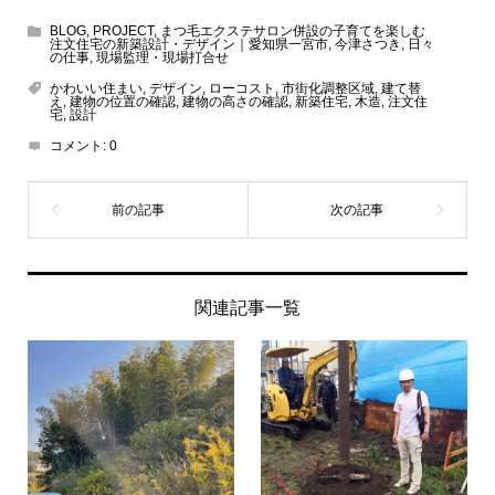
BLOG
,
PROJECT
,
まつ毛エクステサロン併設の子育てを楽しむ
注文住宅の新築設計・デザイン｜愛知県一宮市
,
今津さつき
,
日々
の仕事
,
現場監理・現場打合せ
かわいい住まい
,
デザイン
,
ローコスト
,
市街化調整区域
,
建て替
え
,
建物の位置の確認
,
建物の高さの確認
,
新築住宅
,
木造
,
注文住
宅
,
設計
コメント:
0
関連記事一覧