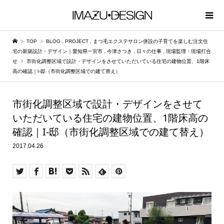
TOP
BLOG
,
PROJECT
,
まつ毛エクステサロン併設の子育てを楽しむ注文住
宅の新築設計・デザイン｜愛知県一宮市
,
今津さつき
,
日々の仕事
,
現場監理・現場打合
せ
市街化調整区域で設計・デザインをさせていただいている住宅の建物位置、1階床
高の確認｜I-邸（市街化調整区域での建て替え）
市街化調整区域で設計・デザインをさせて
いただいている住宅の建物位置、1階床高の
確認｜I-邸（市街化調整区域での建て替え）
2017.04.26