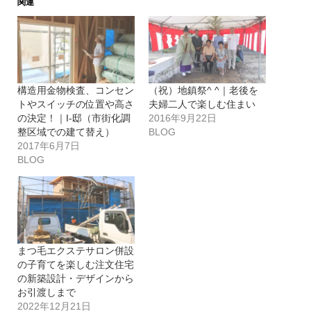
関連
構造用金物検査、コンセン
（祝）地鎮祭^ ^｜老後を
トやスイッチの位置や高さ
夫婦二人で楽しむ住まい
の決定！｜I-邸（市街化調
2016年9月22日
整区域での建て替え）
BLOG
2017年6月7日
BLOG
まつ毛エクステサロン併設
の子育てを楽しむ注文住宅
の新築設計・デザインから
お引渡しまで
2022年12月21日