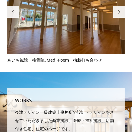


ヘアサロンのお打ち合わせ♪
ピ
域
WORKS
今津デザイン一級建築士事務所で設計・デザインをさ
せていただきました商業施設、医療・福祉施設、店舗
付き住宅、住宅のページです。