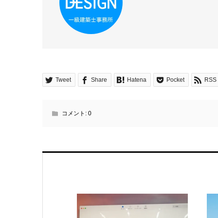
Tweet
Share
Hatena
Pocket
RSS
コメント:
0