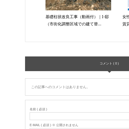
基礎柱状改良工事（動画付）｜I-邸
女
（市街化調整区域での建て替...
賃
コメント ( 0 )
この記事へのコメントはありません。
名前 ( 必須 )
E-MAIL ( 必須 ) ※ 公開されません