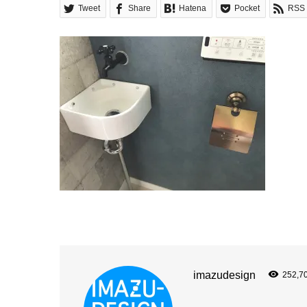
Tweet
Share
Hatena
Pocket
RSS
imazudesign
252,7