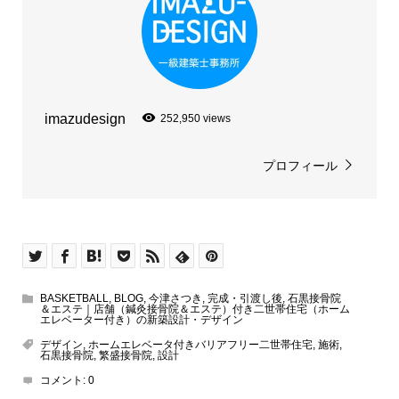
imazudesign
252,950 views
プロフィール
BASKETBALL
,
BLOG
,
今津さつき
,
完成・引渡し後
,
石黒接骨院
＆エステ｜店舗（鍼灸接骨院＆エステ）付き二世帯住宅（ホーム
エレベーター付き）の新築設計・デザイン
デザイン
,
ホームエレベータ付きバリアフリー二世帯住宅
,
施術
,
石黒接骨院
,
繁盛接骨院
,
設計
コメント:
0