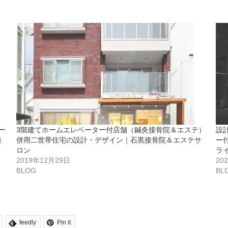
ー
3階建てホームエレベーター付店舗（鍼灸接骨院＆エステ）
設
築
併用二世帯住宅の設計・デザイン｜石黒接骨院＆エステサ
ー
ロン
ラ
2019年12月29日
20
BLOG
BL
feedly
Pin it