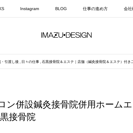
KS
Instagram
BLOG
仕事の進め方
会社
成・引渡し後
,
日々の仕事
,
石黒接骨院＆エステ｜店舗（鍼灸接骨院＆エステ）付き
サロン併設鍼灸接骨院併用ホーム
黒接骨院