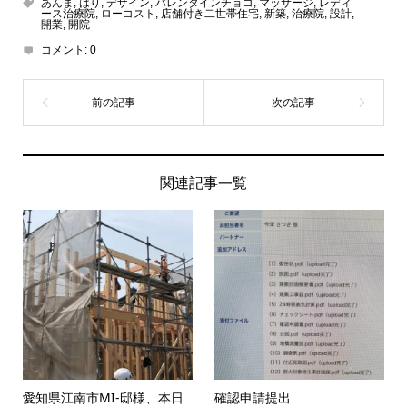
あんま
,
はり
,
デザイン
,
バレンタインチョコ
,
マッサージ
,
レディ
ース治療院
,
ローコスト
,
店舗付き二世帯住宅
,
新築
,
治療院
,
設計
,
開業
,
開院
コメント:
0
関連記事一覧
愛知県江南市MI-邸様、本日
確認申請提出