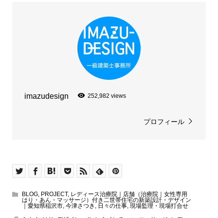
imazudesign
252,982 views
プロフィール
BLOG
,
PROJECT
,
レディース治療院｜店舗（治療院｜女性専用
はり・あん・マッサージ）付き二世帯住宅の新築設計・デザイン
｜愛知県稲沢市
,
今津さつき
,
日々の仕事
,
現場監理・現場打合せ