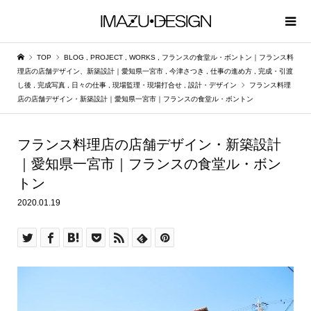
TOP
BLOG
,
PROJECT
,
WORKS
,
フランスの食堂ル・ボントン｜フランス料
理店の店舗デザイン、新築設計｜愛知県一宮市
,
今津さつき
,
仕事の進め方
,
完成・引渡
し後
,
完成写真
,
日々の仕事
,
現場監理・現場打合せ
,
設計・デザイン
フランス料理
店の店舗デザイン・新築設計｜愛知県一宮市｜フランスの食堂ル・ボントン
フランス料理店の店舗デザイン・新築設計
｜愛知県一宮市｜フランスの食堂ル・ボン
トン
2020.01.19