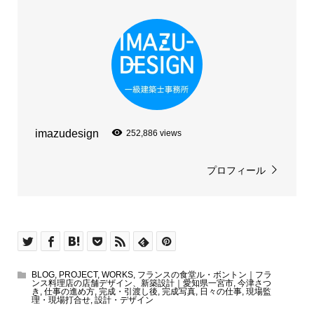
imazudesign
252,886 views
プロフィール
BLOG
,
PROJECT
,
WORKS
,
フランスの食堂ル・ボントン｜フラ
ンス料理店の店舗デザイン、新築設計｜愛知県一宮市
,
今津さつ
き
,
仕事の進め方
,
完成・引渡し後
,
完成写真
,
日々の仕事
,
現場監
理・現場打合せ
,
設計・デザイン