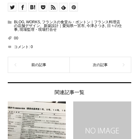
BLOG
,
WORKS
,
フランスの食堂ル・ボントン｜フランス料理店
の店舗デザイン、新築設計｜愛知県一宮市
,
今津さつき
,
日々の仕
事
,
現場監理・現場打合せ
00
コメント:
0
関連記事一覧