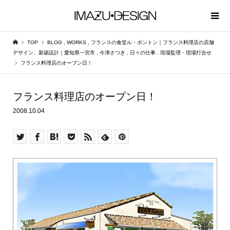
TOP
BLOG
,
WORKS
,
フランスの食堂ル・ボントン｜フランス料理店の店舗
デザイン、新築設計｜愛知県一宮市
,
今津さつき
,
日々の仕事
,
現場監理・現場打合せ
フランス料理店のオープン日！
フランス料理店のオープン日！
2008.10.04