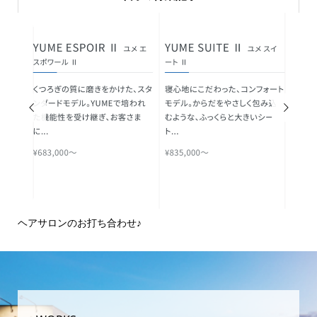


ヘアサロンのお打ち合わせ♪
ピ
域