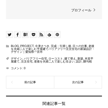
プロフィール
BLOG
,
PROJECT
,
今津さつき
,
完成・引渡し後
,
日々の仕事
,
老後
を夫婦二人で楽しむ平屋建てバリアフリー注文住宅の新築設計・
デザイン｜愛知県一宮市
デザイン
,
バリアフリー住宅
,
ローコスト
,
建て替え
,
新築
,
木造平
屋建て
,
注文住宅
,
老後を夫婦二人で楽しむ住まい
,
設計
,
贈与税
コメント:
0
関連記事一覧