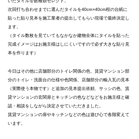
いたタイルを数種類セレクト。
次回打ち合わせまでに選んだタイルを40cm×40cm程の台紙に
貼った貼り見本を施工業者の提出してもらい現場で最終決定し
ます。
（タイル数枚を見ていてもなかなか建物全体にタイルを貼った
完成イメージはお施主様はしにくいですので必ず大きな貼り見
本を作ります）
今日はその他に店舗部分のトイレ関係の色、賃貸マンション部
分のトイレ・洗面台の仕様や色関係、店舗部分の輸入瓦の見本
（実際使う本物です）と追加の見本提出依頼、サッシの色、賃
貸マンションの玄関扉とキッチンの色などなどをお施主様と確
認・相談をしながら決定させていただきました。
賃貸マンションの扉やキッチンなどの色は遊び心で各階変えて
います。