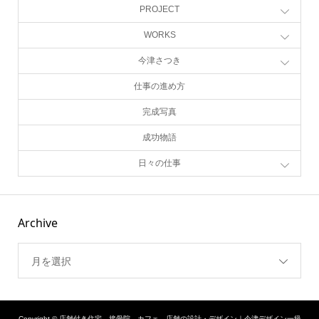
PROJECT
WORKS
今津さつき
仕事の進め方
完成写真
成功物語
日々の仕事
Archive
月を選択
Copyright ©
店舗付き住宅、接骨院、カフェ、店舗の設計・デザイン｜今津デザイン一級