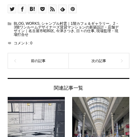
BLOG
,
WORKS
,
シャンブル村雲｜1階カフェ＆ギャラリー、2・
3階ワンルームデザイナーズ賃貸マンションの新築設計・店舗デ
ザイン｜名古屋市昭和区
,
今津さつき
,
日々の仕事
,
現場監理・現
場打合せ
コメント:
0
関連記事一覧