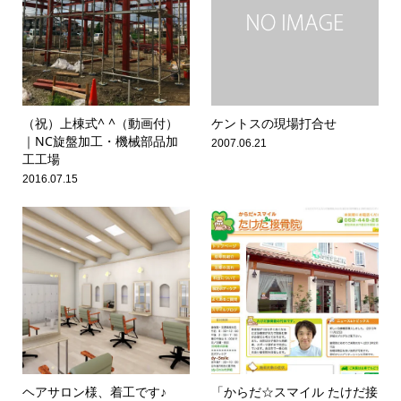
（祝）上棟式^ ^（動画付）
ケントスの現場打合せ
｜NC旋盤加工・機械部品加
2007.06.21
工工場
2016.07.15
ヘアサロン様、着工です♪
「からだ☆スマイル たけだ接