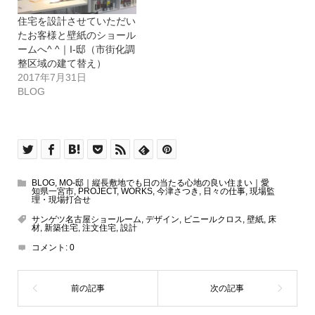
住宅を設計させていただい
たお客様と壁紙のショール
ームへ^ ^｜I-邸（市街化調
整区域の建て替え）
2017年7月31日
BLOG
BLOG
,
MO-邸｜縦長敷地でも日の当たる心地の良い住まい｜愛
知県一宮市
,
PROJECT
,
WORKS
,
今津さつき
,
日々の仕事
,
現場監
理・現場打合せ
サンゲツ名古屋ショールーム
,
デザイン
,
ビニールクロス
,
壁紙
,
床
材
,
新築住宅
,
注文住宅
,
設計
コメント:
0