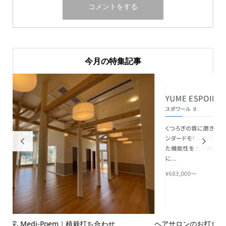
今月の特集記事


ヘアサロンのお打ち合わせ♪
ピ