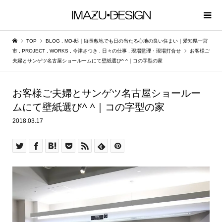
TOP
BLOG
,
MO-邸｜縦長敷地でも日の当たる心地の良い住まい｜愛知県一宮
市
,
PROJECT
,
WORKS
,
今津さつき
,
日々の仕事
,
現場監理・現場打合せ
お客様ご
夫婦とサンゲツ名古屋ショールームにて壁紙選び^ ^｜コの字型の家
お客様ご夫婦とサンゲツ名古屋ショールー
ムにて壁紙選び^ ^｜コの字型の家
2018.03.17