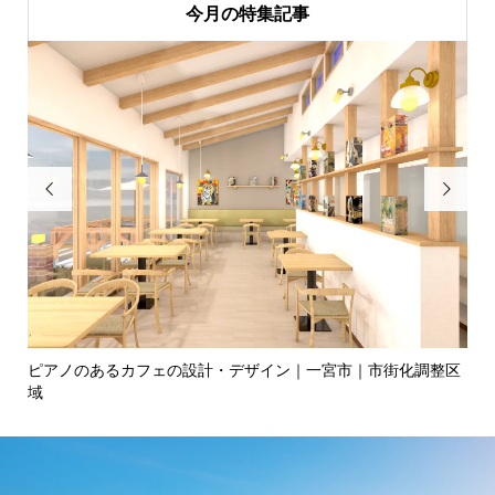
今月の特集記事


ピアノのあるカフェの設計・デザイン｜一宮市｜市街化調整区
カ
域