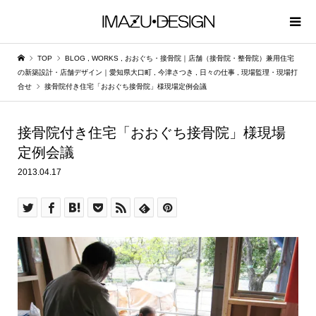
TOP
BLOG
,
WORKS
,
おおぐち・接骨院｜店舗（接骨院・整骨院）兼用住宅
の新築設計・店舗デザイン｜愛知県大口町
,
今津さつき
,
日々の仕事
,
現場監理・現場打
合せ
接骨院付き住宅「おおぐち接骨院」様現場定例会議
接骨院付き住宅「おおぐち接骨院」様現場
定例会議
2013.04.17