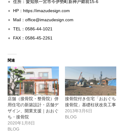
住所：愛知県一宮市今伊勢町新神戸郷前15-6
HP：
https://imazudesign.com
Mail：
office@imazudesign.com
TEL：0586-44-1021
FAX：0586-45-2261
関連
店舗（接骨院・整骨院）併
接骨院付き住宅「おおぐち
用住宅の新築設計・店舗デ
接骨院」基礎柱状改良工事
ザイン、開業支援｜おおぐ
2013年3月6日
ち・接骨院
BLOG
2020年1月8日
BLOG