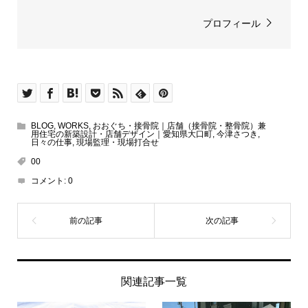
プロフィール
BLOG
,
WORKS
,
おおぐち・接骨院｜店舗（接骨院・整骨院）兼
用住宅の新築設計・店舗デザイン｜愛知県大口町
,
今津さつき
,
日々の仕事
,
現場監理・現場打合せ
00
コメント:
0
関連記事一覧