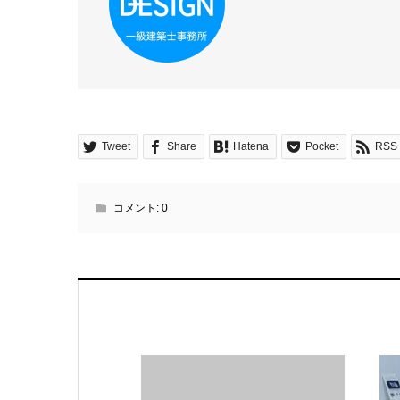
Tweet
Share
Hatena
Pocket
RSS
コメント:
0