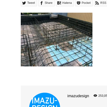
Tweet
Share
Hatena
Pocket
RSS
imazudesign
253,0