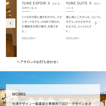


ヘアサロンのお打ち合わせ♪
ピ
域
WORKS
今津デザイン一級建築士事務所で設計・デザインをさ