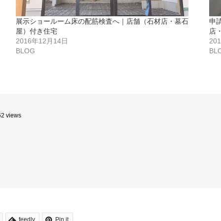
｜
展示ショールーム床の配筋検査へ｜店舗（石材店・墓石
申
屋）付き住宅
店
2016年12月14日
20
BLOG
BL
62 views
feedly
Pin it