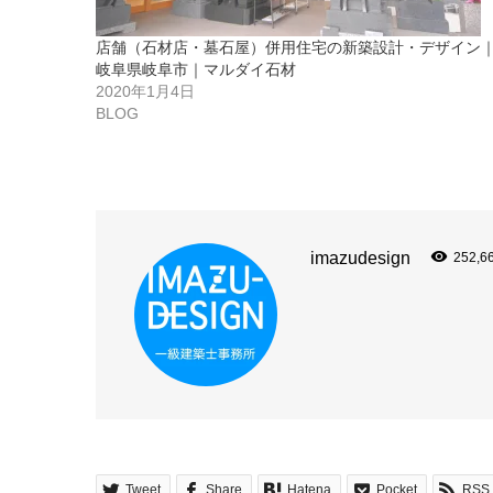
店舗（石材店・墓石屋）併用住宅の新築設計・デザイン
岐阜県岐阜市｜マルダイ石材
2020年1月4日
BLOG
imazudesign
252,6
Tweet
Share
Hatena
Pocket
RSS