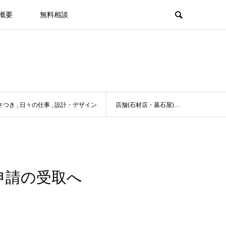
概要
無料相談
さつき
,
日々の仕事
,
設計・デザイン
店舗(石材店・墓石屋)付き住宅の新築設計・デザイン: 確認申請の受取へ
申請の受取へ