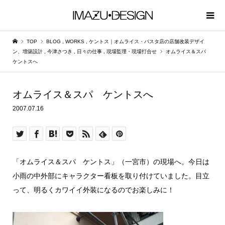
TOP
BLOG
,
WORKS
,
ケントス｜オムライス・パスタ店の店舗改装デザイ
ン、増築設計
,
今津さつき
,
日々の仕事
,
現場監理・現場打合せ
オムライス＆スパ
ケントスへ
オムライス＆スパ ケントスへ
2007.07.16
「オムライス＆スパ ケントス」（一宮市）の現場へ。今日は
小雨の中外部にキャラクター看板を取り付けていました。目立
って、明るくカワイイ外装になるのでお楽しみに！