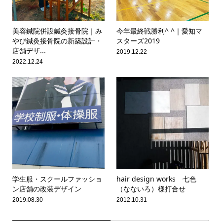
美容鍼院併設鍼灸接骨院｜み
今年最終戦勝利^ ^｜愛知マ
やび鍼灸接骨院の新築設計・
スターズ2019
店舗デザ...
2019.12.22
2022.12.24
学生服・スクールファッショ
hair design works 七色
ン店舗の改装デザイン
（なないろ）様打合せ
2019.08.30
2012.10.31