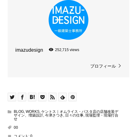
imazudesign
252,715 views
プロフィール
BLOG
,
WORKS
,
ケントス｜オムライス・パスタ店の店舗改装デ
ザイン、増築設計
,
今津さつき
,
日々の仕事
,
現場監理・現場打合
せ
00
コメント:
0