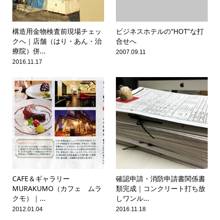
構造用金物検査前現場チェッ
ビジネスホテルの“HOT”な打
クへ｜店舗（はり・あん・治
合せへ
療院）併...
2007.09.11
2016.11.17
CAFE＆ギャラリー
確認申請・消防申請書関係書
MURAKUMO（カフェ ムラ
類完成｜コンクリート打ち放
クモ）｜...
しワンル...
2012.01.04
2016.11.18