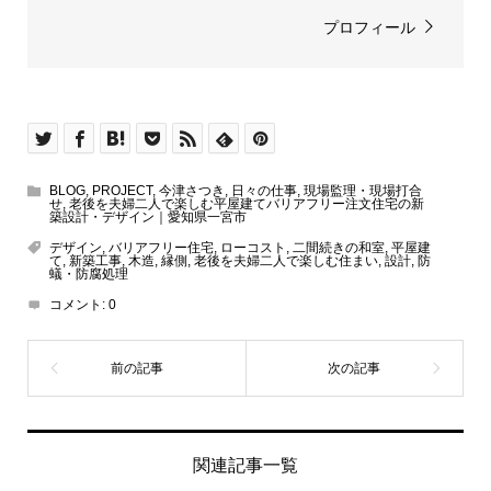
プロフィール
BLOG
,
PROJECT
,
今津さつき
,
日々の仕事
,
現場監理・現場打合
せ
,
老後を夫婦二人で楽しむ平屋建てバリアフリー注文住宅の新
築設計・デザイン｜愛知県一宮市
デザイン
,
バリアフリー住宅
,
ローコスト
,
二間続きの和室
,
平屋建
て
,
新築工事
,
木造
,
縁側
,
老後を夫婦二人で楽しむ住まい
,
設計
,
防
蟻・防腐処理
コメント:
0
関連記事一覧