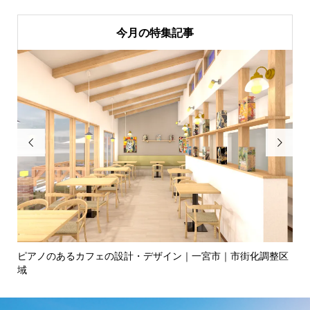
今月の特集記事


ピアノのあるカフェの設計・デザイン｜一宮市｜市街化調整区
カ
域