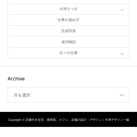
今津さつき
仕事の進め方
完成写真
成功物語
日々の仕事
Archive
月を選択
Copyright ©
店舗付き住宅、接骨院、カフェ、店舗の設計・デザイン｜今津デザイン一級
建築士事務所. All Rights Reserved.