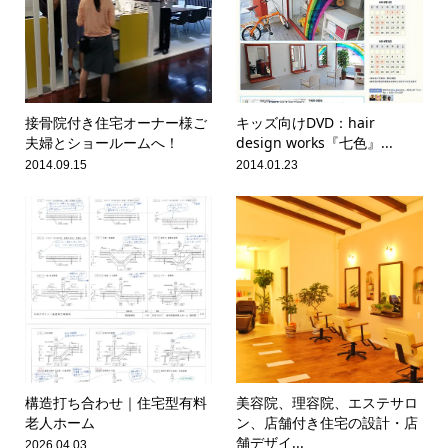
接骨院付き住宅オーナー様ご
キッズ向けDVD：hair
夫婦とショールームへ！
design works『七色』...
2014.09.15
2014.01.23
構造打ち合わせ｜住宅型有料
美容院、理容院、エステサロ
老人ホーム
ン、店舗付き住宅の設計・店
舗デザイ...
2026.04.03