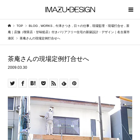
TOP
BLOG
,
WORKS
,
今津さつき
,
日々の仕事
,
現場監理・現場打合せ
,
茶
庵｜店舗（喫茶店・甘味処店）付きバリアフリー住宅の新築設計・デザイン｜名古屋市
港区
茶庵さんの現場定例打合せへ
茶庵さんの現場定例打合せへ
2009.03.30