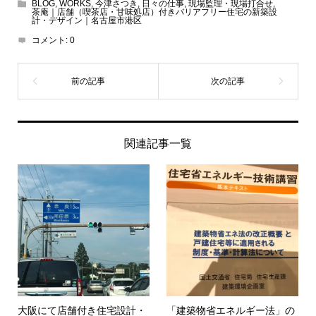
BLOG
,
WORKS
,
今津さつき
,
日々の仕事
,
現場監理・現場打合せ
,
茶庵｜店舗（喫茶店・甘味処店）付きバリアフリー住宅の新築設
計・デザイン｜名古屋市港区
コメント:
0
関連記事一覧
大阪にて店舗付き住宅設計・
「建築物省エネルギー法」の