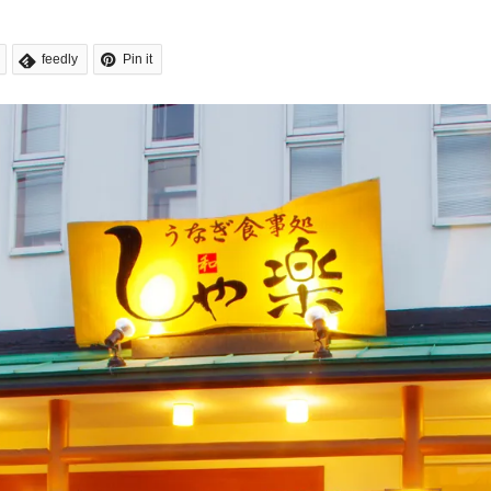
feedly
Pin it