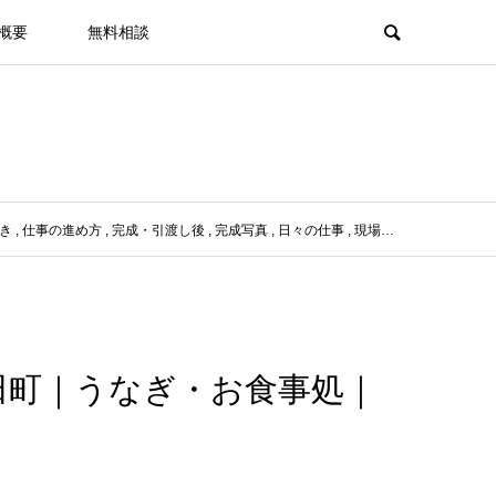
概要
無料相談
き
,
仕事の進め方
,
完成・引渡し後
,
完成写真
,
日々の仕事
,
現場監理・現場打合せ
田町｜うなぎ・お食事処｜