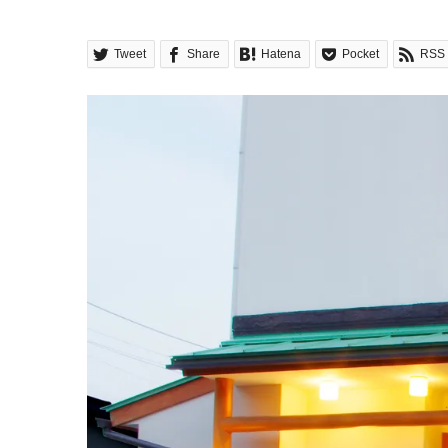
Tweet
Share
Hatena
Pocket
RSS