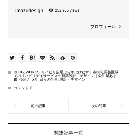
imazudesign
252,965 views
プロフィール
BLOG
,
WORKS
,
リハビリ広場ぷらすはぴねす｜市街化調整区域
でのリハビリデイサービスの新築設計・デザイン｜愛知県あま
市
,
今津さつき
,
日々の仕事
,
設計・デザイン
コメント:
0
関連記事一覧