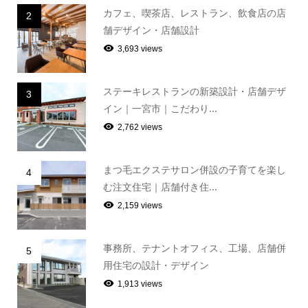
カフェ、喫茶店、レストラン、飲食店の店
2
舗デザイン・店舗設計
3,693 views
ステーキレストランの新築設計・店舗デザ
3
イン｜一宮市｜こだわり...
2,762 views
まつ毛エクステサロン併設の子育てを楽し
4
む注文住宅｜店舗付き住...
2,159 views
事務所、テナントオフィス、工場、店舗併
5
用住宅の設計・デザイン
1,913 views